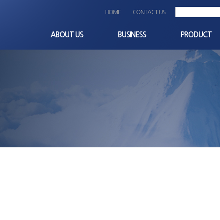
HOME
CONTACT US
ABOUT US
BUSINESS
PRODUCT
CEO인사말
사업분야
Terminal_block
회사개요
비즈니스파트너
Others
비전과 미션
OEM
회사연혁
경영이념
품질/환경 경영방침
조직도
찾아오시는길