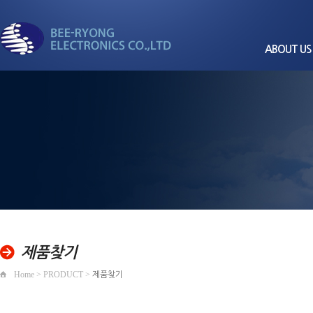
ABOUT US
CEO
회사
비전과
세계로 뻗어가는
회사
경영
비룡전자
품질/환경
조직
찾아오
제품찾기
Home > PRODUCT >
제품찾기