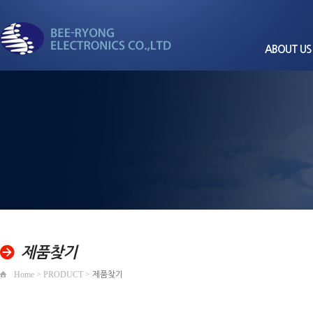
ABOUT US
CEO
회사
비전과
세계로 뻗어가는
회사
경영
비룡전자
품질/환경
조직
찾아오
제품찾기
Home > PRODUCT >
제품찾기