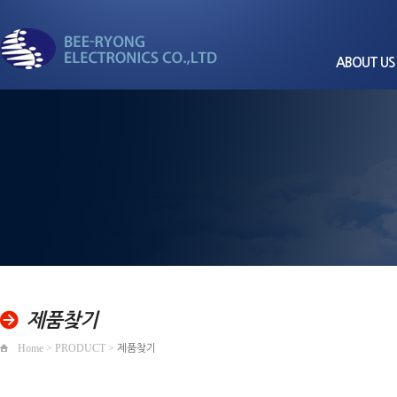
ABOUT US
CEO
회사
비전과
세계로 뻗어가는
회사
경영
비룡전자
품질/환경
조직
찾아오
제품찾기
Home > PRODUCT >
제품찾기