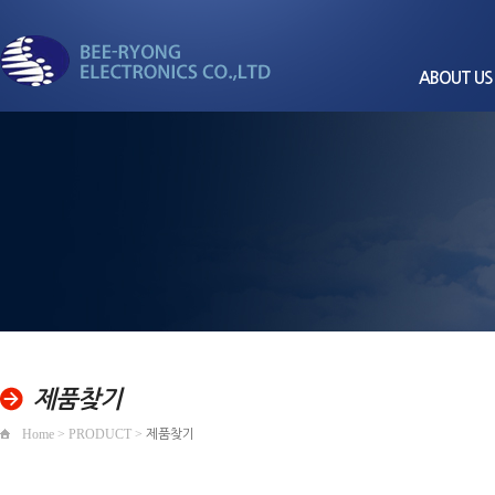
ABOUT US
CEO
회사
비전과
세계로 뻗어가는
회사
경영
비룡전자
품질/환경
조직
찾아오
제품찾기
Home > PRODUCT >
제품찾기