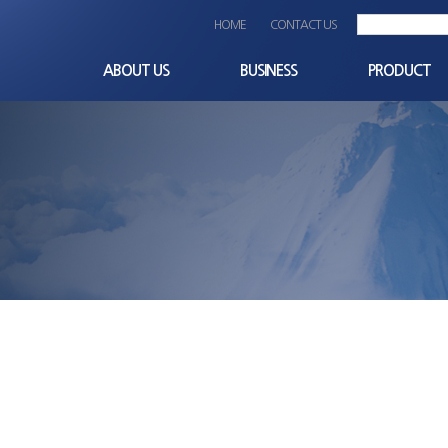
HOME
CONTACT US
ABOUT US
BUSINESS
PRODUCT
CEO인사말
사업분야
Terminal_block
회사개요
비즈니스파트너
Others
비전과 미션
OEM
회사연혁
경영이념
품질/환경 경영방침
조직도
찾아오시는길