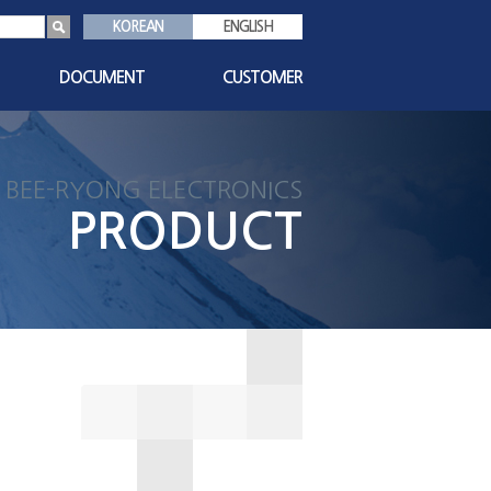
KOREAN
ENGLISH
DOCUMENT
CUSTOMER
s
인증서
공지사항
기술자료
1:1 문의
BEE-RYONG ELECTRONICS
친환경자료
자주묻는질문
PRODUCT
대리점현황
담당자안내