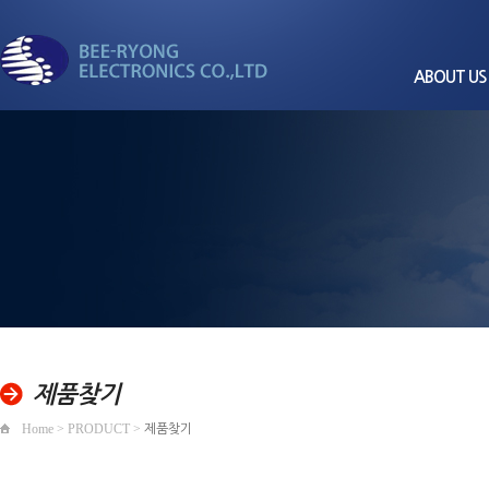
ABOUT US
CEO
회사
비전과
세계로 뻗어가는
회사
경영
비룡전자
품질/환경
조직
찾아오
제품찾기
Home > PRODUCT >
제품찾기