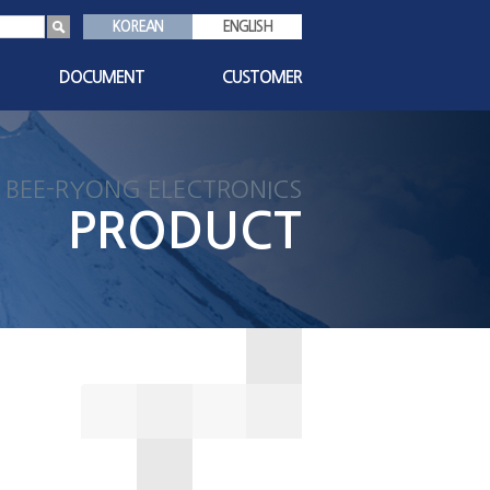
KOREAN
ENGLISH
DOCUMENT
CUSTOMER
s
인증서
공지사항
기술자료
1:1 문의
BEE-RYONG ELECTRONICS
친환경자료
자주묻는질문
PRODUCT
대리점현황
담당자안내