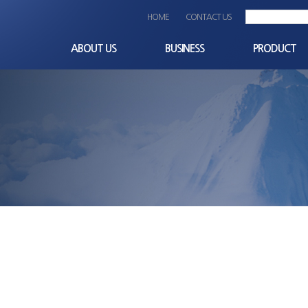
HOME
CONTACT US
ABOUT US
BUSINESS
PRODUCT
CEO인사말
사업분야
Terminal_block
회사개요
비즈니스파트너
Others
비전과 미션
OEM
회사연혁
경영이념
품질/환경 경영방침
조직도
찾아오시는길