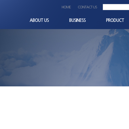
HOME
CONTACT US
ABOUT US
BUSINESS
PRODUCT
CEO인사말
사업분야
Terminal_block
회사개요
비즈니스파트너
Others
비전과 미션
OEM
회사연혁
경영이념
품질/환경 경영방침
조직도
찾아오시는길