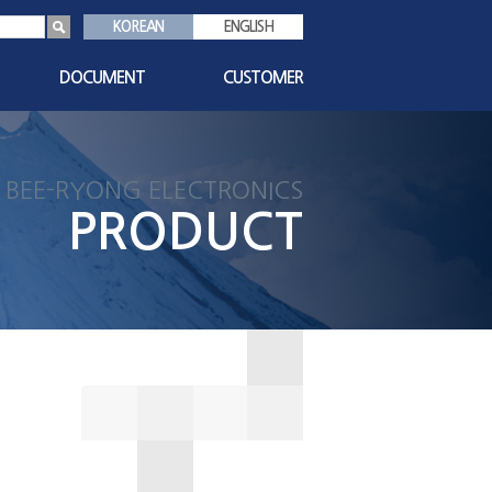
KOREAN
ENGLISH
DOCUMENT
CUSTOMER
s
인증서
공지사항
기술자료
1:1 문의
BEE-RYONG ELECTRONICS
친환경자료
자주묻는질문
PRODUCT
대리점현황
담당자안내