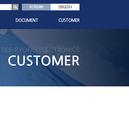
KOREAN
ENGLISH
DOCUMENT
CUSTOMER
s
인증서
공지사항
기술자료
1:1 문의
BEE-RYONG ELECTRONICS
친환경자료
자주묻는질문
CUSTOMER
대리점현황
담당자안내