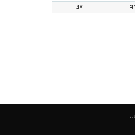
번호
제
201