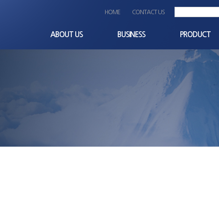
HOME
CONTACT US
ABOUT US
BUSINESS
PRODUCT
CEO인사말
사업분야
Terminal_block
회사개요
비즈니스파트너
Others
비전과 미션
OEM
회사연혁
경영이념
품질/환경 경영방침
조직도
찾아오시는길