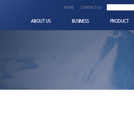
HOME
CONTACT US
ABOUT US
BUSINESS
PRODUCT
CEO인사말
사업분야
Terminal_block
회사개요
비즈니스파트너
Others
비전과 미션
OEM
회사연혁
경영이념
품질/환경 경영방침
조직도
찾아오시는길