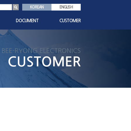
KOREAN
ENGLISH
DOCUMENT
CUSTOMER
s
인증서
공지사항
기술자료
1:1 문의
BEE-RYONG ELECTRONICS
친환경자료
자주묻는질문
CUSTOMER
대리점현황
담당자안내