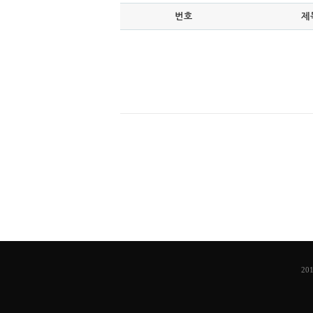
번호
제
201