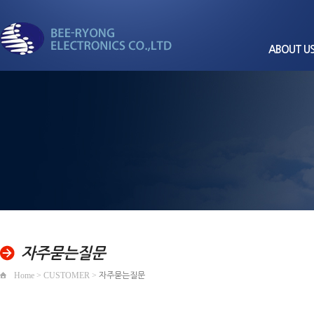
ABOUT U
CEO
회사
비전과
세계로 뻗어가는
회사
경영
비룡전자
품질/환경
조직
찾아오
자주묻는질문
Home > CUSTOMER >
자주묻는질문