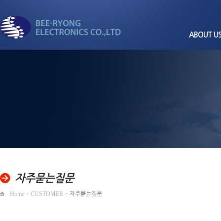
ABOUT U
CEO
회사
비전과
세계로 뻗어가는
회사
경영
비룡전자
품질/환경
조직
찾아오
자주묻는질문
Home > CUSTOMER >
자주묻는질문